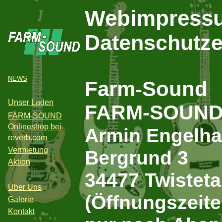
Webimpress
Datenschutze
NEWS
Farm-Sound
Unser Laden
FARM-SOUN
FARM-SOUND
Onlineshop bei
Armin Engelha
reverb.com
Vermietung
Bergrund 3
Aktion
34477 Twisteta
Über Uns
(Öffnungszeite
Galerie
Kontakt