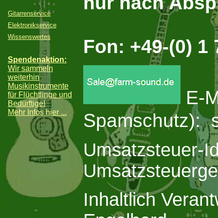
nur nach Absp
Gitarrenservice
Elektronikservice
Wissenswertes
Fon: +49-(0) 1
Spendenaktion:
Wir sammeln
weiterhin
Musikinstrumente
E-M
für Flüchtlinge und
Bedürftige!
Mehr Infos hier ...
Spamschutz): s
Umsatzsteuer-Id
Umsatzsteuerge
Inhaltlich Vera