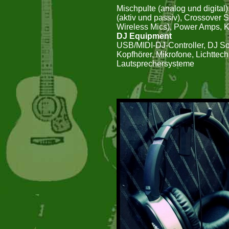
Mischpulte (analog und digita
(aktiv und passiv), Crossover 
Wireless Mics), Power Amps, Ka
DJ Equipment
USB/MIDI-DJ-Controller, DJ Sof
Kopfhörer, Mikrofone, Lichttec
Lautsprechersysteme