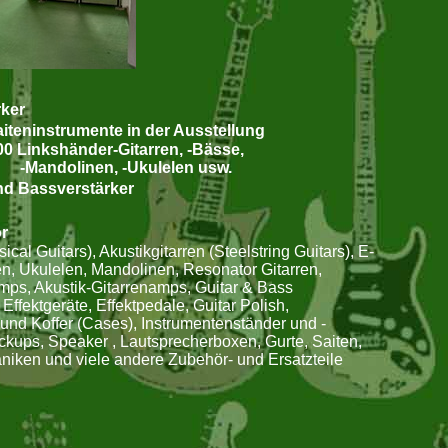
rker
aiteninstrumente in der Ausstellung
00 Linkshänder-Gitarren, -Bässe,
n, -Ukulelen usw.
und Bassverstärker
r
ical Guitars), Akustikgitarren (Steelstring Guitars), E-
en, Ukulelen, Mandolinen, Resonator Gitarren,
ps, Akustik-Gitarrenamps, Guitar & Bass
Effektgeräte, Effektpedale, Guitar Polish,
und Koffer (Cases), Instrumentenständer und -
ckups, Speaker , Lautsprecherboxen, Gurte, Saiten,
ken und viele andere Zubehör- und Ersatzteile