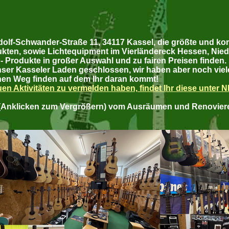
lf-Schwander-Straße 11, 34117 Kassel, die größte und ko
kten, sowie Lichtequipment im Vierländereck Hessen, Nied
- Produkte in großer Auswahl und zu fairen Preisen finden.
nser Kasseler Laden geschlossen, wir haben aber noch vie
nen Weg finden auf dem Ihr daran kommt!
en Aktivitäten zu vermelden haben, findet Ihr diese unter 
n (Anklicken zum Vergrößern) vom Ausräumen und Renovier