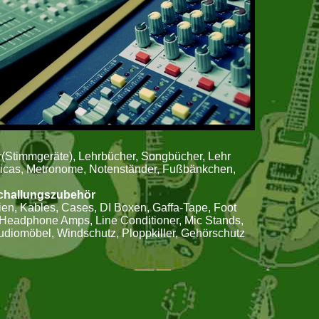
r(Stimmgeräte), Lehrbücher, Songbücher, Lehr
cas, Metronome, Notenständer, Fußbänkchen,
challungszubehör
ien, Kables, Cases, DI Boxen, Gaffa-Tape, Foot
 Headphone Amps, Line Conditioner, Mic Stands,
diomöbel, Windschutz, Ploppkiller, Gehörschutz