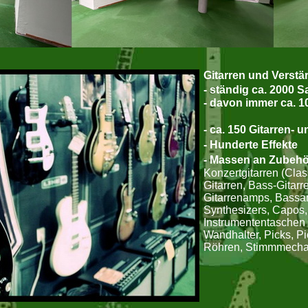
Gitarren und Verstä
- ständig ca. 2000 S
- davon immer ca. 1
-Mandoline
- ca. 150 Gitarren- 
- Hunderte Effekte
- Massen an Zubehö
Konzertgitarren (Class
Gitarren, Bass-Gitarr
Gitarrenamps, Bassam
Synthesizers, Capos, 
Instrumententaschen 
Wandhalter, Picks, Pi
Röhren, Stimmmechani