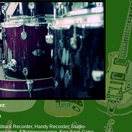
nt
:
t
titrack Recorder, Handy Recorder, Studio-
ssoren, Effektprocessoren, Equalizer, Gates,