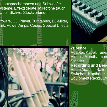
l), Lautsprecherboxen und Subwoofer
Systeme, Effektsgeräte, Mikrofone (auch
bel, Stative, Steckverbinder
tware, CD Player, Turntables, DJ-Mixer,
hnik, Power Amps, Cases, Special Effects,
Zubehör
Adapter, Kabel, Tune
Videos, Mundharmoni
Ständer
Recording und Bes
Audio Adapter, Batter
Switches, Kopfhörer,
Equipment Racks, Stu