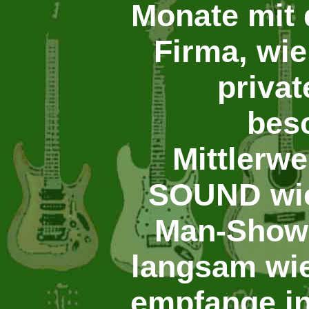
Monate mit
Firma, wi
priva
besc
Mittlerwe
SOUND wie
Man-Show.
langsam wie
empfange i