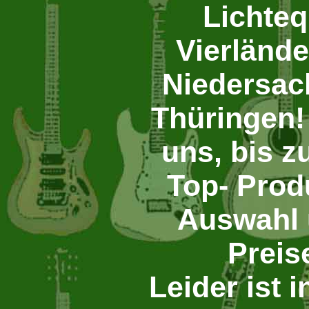
Lichte
Vierländ
Niedersa
Thüringen! 
uns, bis z
Top- Prod
Auswahl 
Preis
Leider ist i