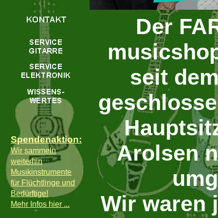
Der FA
musicshop 
seit de
geschlosse
Hauptsit
Spendenaktion:
Arolsen n
Wir sammeln
weiterhin
umg
Musikinstrumente
für Flüchtlinge und
Bedürftige!
Wir waren j
Mehr In
fos hier ...